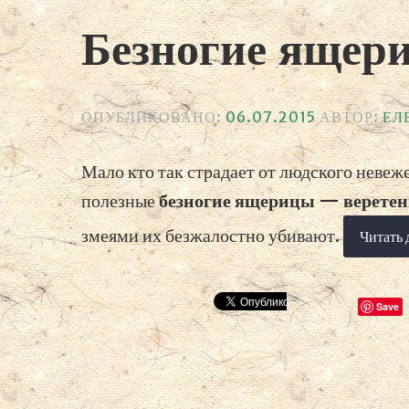
Безногие ящер
ОПУБЛИКОВАНО:
06.07.2015
АВТОР:
ЕЛ
Мало кто так страдает от людского невеж
полезные
безногие ящерицы — верете
змеями их безжалостно убивают.
Читать 
Save