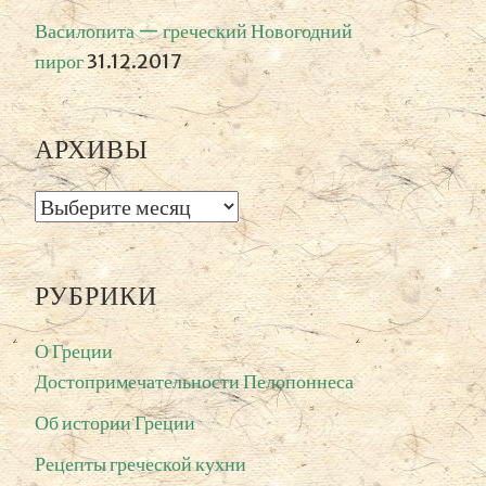
Василопита — греческий Новогодний
пирог
31.12.2017
АРХИВЫ
Архивы
РУБРИКИ
О Греции
Достопримечательности Пелопоннеса
Об истории Греции
Рецепты греческой кухни