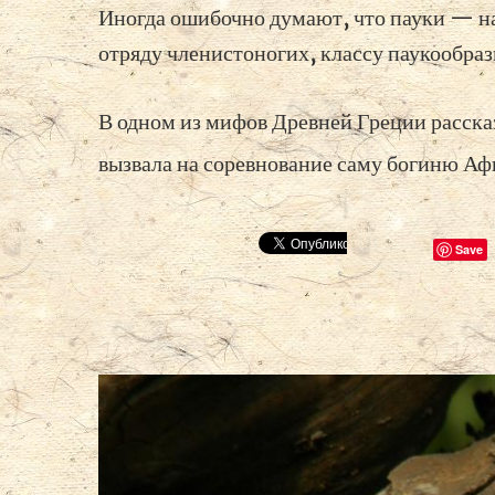
Иногда ошибочно думают, что пауки — на
отряду членистоногих, классу паукообра
В одном из мифов Древней Греции расска
вызвала на соревнование саму богиню А
Save