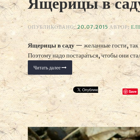
Ящерицы в сад
ОПУБЛИКОВАНО:
20.07.2015
АВТОР:
ЕЛ
Ящерицы в саду
— желанные гости, так
Поэтому надо постараться, чтобы они стал
Читать далее
«Ящерицы
в
саду»
Save