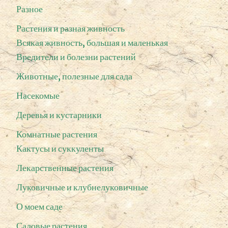
Разное
Растения и разная живность
Всякая живность, большая и маленькая
Вредители и болезни растений
Животные, полезные для сада
Насекомые
Деревья и кустарники
Комнатные растения
Кактусы и суккуленты
Лекарственные растения
Луковичные и клубнелуковичные
О моем саде
Садовые растения