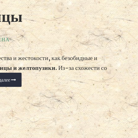
ицы
ЕНА
ества и жестокости, как безобидные и
ницы и желтопузики
. Из-за схожести со
далее
«Безногие
ящерицы»