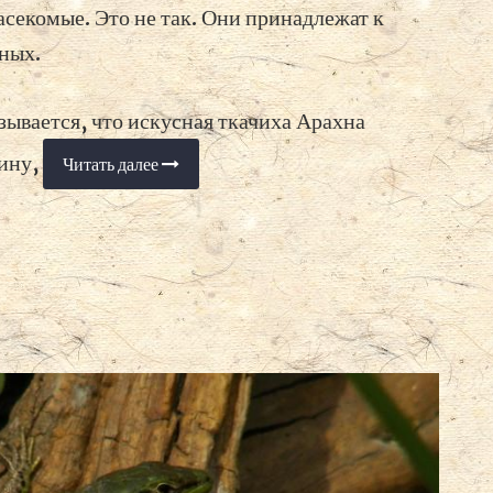
секомые. Это не так. Они принадлежат к
зных.
зывается, что искусная ткачиха Арахна
фину,
Читать далее
«Пауки
в
саду»