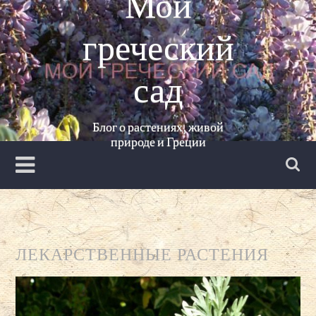
Мой
Перейти
к
греческий
содержанию
сад
Блог о растениях, живой
природе и Греции
ЛЕКАРСТВЕННЫЕ РАСТЕНИЯ