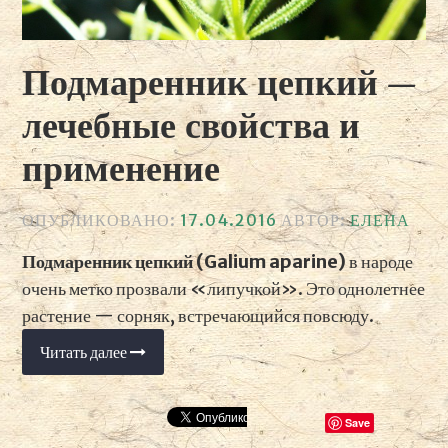
Подмаренник цепкий —
лечебные свойства и
применение
ОПУБЛИКОВАНО:
17.04.2016
АВТОР:
ЕЛЕНА
Подмаренник цепкий (Galium aparine)
в народе
очень метко прозвали «липучкой». Это однолетнее
растение — сорняк, встречающийся повсюду.
Читать далее
«Подмаренник
цепкий
—
лечебные
свойства
Save
и