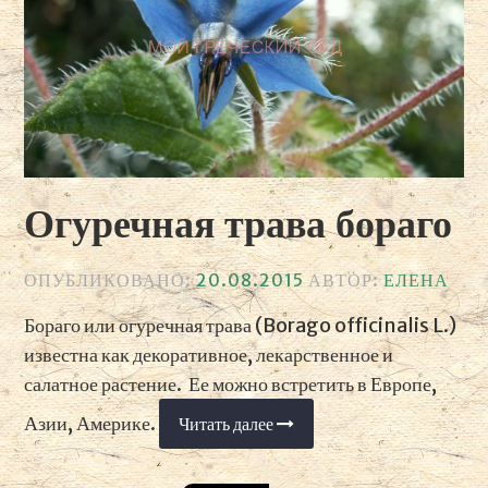
Огуречная трава бораго
ОПУБЛИКОВАНО:
20.08.2015
АВТОР:
ЕЛЕНА
Бораго или огуречная трава (Borago officinalis L.)
известна как декоративное, лекарственное и
салатное растение. Ее можно встретить в Европе,
Азии, Америке.
Читать далее
«Огуречная
трава
бораго»