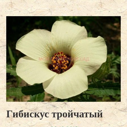
применение»
Гибискус тройчатый