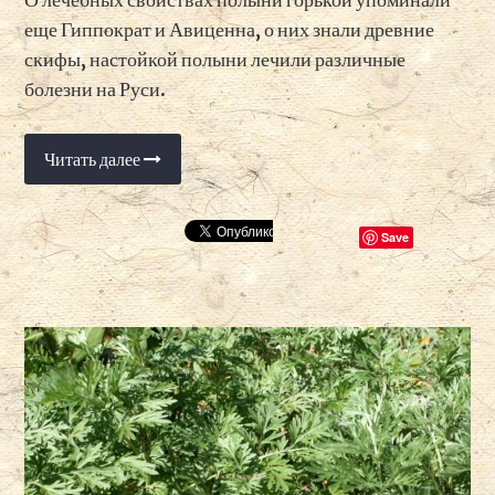
еще Гиппократ и Авиценна, о них знали древние
скифы, настойкой полыни лечили различные
болезни на Руси.
Читать далее
«Полынь
горькая
—
лечебные
свойства
Save
и
применение»