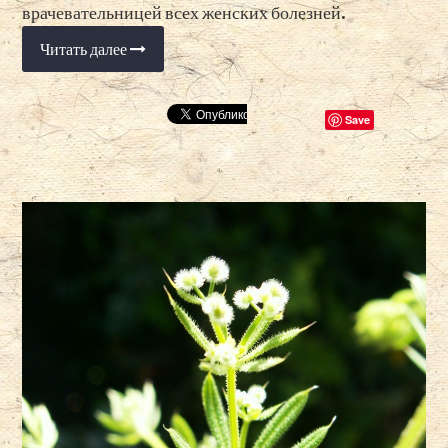
врачевательницей всех женских болезней.
Читать далее
«Полынь
горькая
в
народной
медицине»
Save