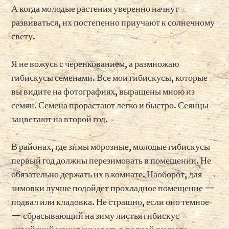
А когда молодые растения уверенно начнут
развиваться, их постепенно приучают к солнечному
свету.
Я не вожусь с черенкованием, а размножаю
гибискусы семенами. Все мои гибискусы, которые
вы видите на фотографиях, выращены мною из
семян. Семена прорастают легко и быстро. Сеянцы
зацветают на второй год.
В районах, где зимы морозные, молодые гибискусы
первый год должны перезимовать в помещении. Не
обязательно держать их в комнате. Наоборот, для
зимовки лучше подойдет прохладное помещение —
подвал или кладовка. Не страшно, если оно темное
— сбрасывающий на зиму листья гибискус