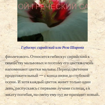
Гибискус сирийский или Роза Шарона
фиолетового. Относится гибискус сирийский к
семейству мальвовых и поэтому его цветки очень
напоминают цветки мальвы. Период цветения
продолжительный — с конца июня до глубокой
осени. И хотя каждый цветок живет только один
день, распускаясь с первыми лучами солнца, а к
закату погибая, на смену ему тут же приходит новый.