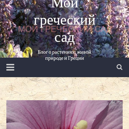
Мой
Перейти
к
греческий
содержанию
сад
Блог о растениях, живой
природе и Греции