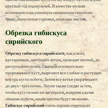
круглый год под мульчей. В качестве мульчи
использую подсушенную скошенную газонную
траву, выполотые сорняки, опавшие листья.
Обрезка гибискуса
сирийского
Обрезку гибискуса сирийского
, как и всех
кустарников, цветущих летом, проводят весной, до
распускания почек. Сначала основательно
прореживают куст, вырезают все слабые и растущие
внутрь куста побеги. Затем все ветки укорачивают
до двух-трех почек. Летом также следят за тем,
чтобы куст сильно не загущался, вовремя удаляя
лишние побеги, иначе цветки будут мелкими.
Гибискус сирийский
очень хорошо переносит