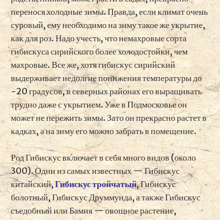
перенося холодные зимы.
Правда, если климат очень
суровый, ему необходимо на зиму такое же укрытие,
как для роз. Надо учесть, что немахровые сорта
гибискуса сирийского более холодостойки, чем
махровые. Все же, хотя гибискус сирийский
выдерживает недолгие понижения температуры до
-20 градусов, в северных районах его выращивать
трудно даже с укрытием. Уже в Подмосковье он
может не пережить зимы. Зато он прекрасно растет в
кадках, а на зиму его можно забрать в помещение.
Род Гибискус включает в себя много видов (около
300). Одни из самых известных — Гибискус
китайский,
Гибискус тройчатый
, Гибискус
болотный, Гибискус Друммунда, а также Гибискус
съедобный или Бамия — овощное растение,