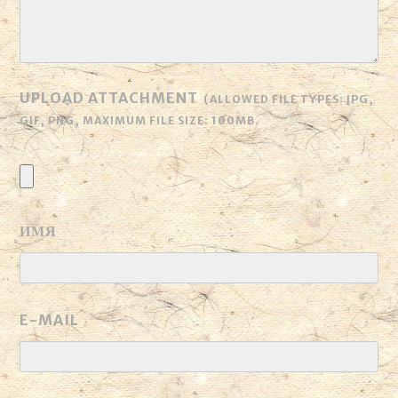
UPLOAD ATTACHMENT
(ALLOWED FILE TYPES:
JPG,
GIF, PNG
, MAXIMUM FILE SIZE:
100MB.
ИМЯ
E-MAIL