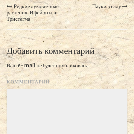
Редкие луковичные
Пауки в саду
Навигация
растения. Ифейон или
Тристагма
по
записям
Добавить комментарий
Ваш e-mail не будет опубликован.
КОММЕНТАРИЙ