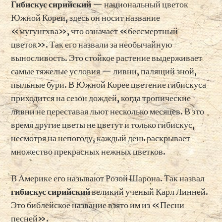
Гибискус сирийский
— национальный цветок
Южной Кореи, здесь он носит название
«мугунгхва», что означает «бессмертный
цветок». Так его назвали за необычайную
выносливость. Это стойкое растение выдерживает
самые тяжелые условия — ливни, палящий зной,
пыльные бури. В Южной Корее цветение гибискуса
приходится на сезон дождей, когда тропические
ливни не переставая льют несколько месяцев. В это
время другие цветы не цветут и только гибискус,
несмотря на непогоду, каждый день раскрывает
множество прекрасных нежных цветков.
В Америке его называют Розой Шарона. Так назвал
гибискус сирийский
великий ученый Карл Линней.
Это библейское название взято им из «Песни
песней».