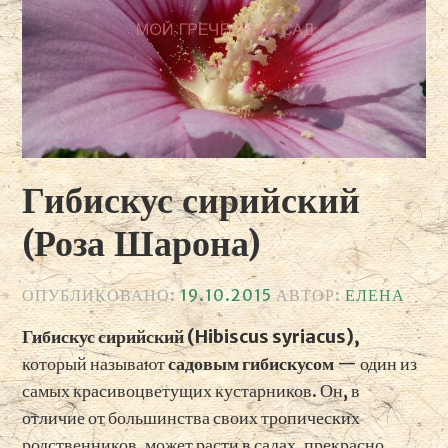
Гибискус сирийский
(Роза Шарона)
ОПУБЛИКОВАНО:
19.10.2015
АВТОР:
ЕЛЕНА
Гибискус сирийский (Hibiscus syriacus),
который называют
садовым гибискусом
— один из
самых красивоцветущих кустарников. Он, в
отличие от большинства своих тропических
родственников, может расти в садах, прекрасно