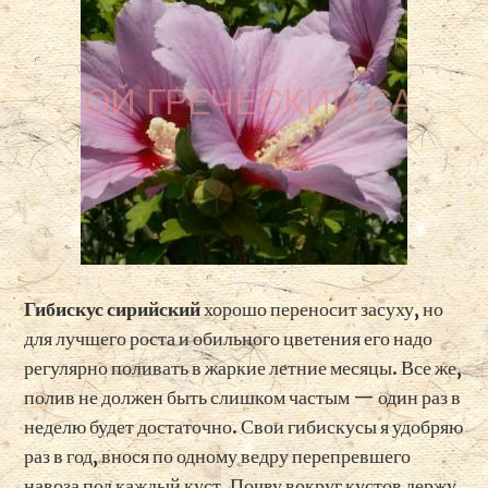
Гибискус сирийский
хорошо переносит засуху, но
для лучшего роста и обильного цветения его надо
регулярно поливать в жаркие летние месяцы. Все же,
полив не должен быть слишком частым — один раз в
неделю будет достаточно. Свои гибискусы я удобряю
раз в год, внося по одному ведру перепревшего
навоза под каждый куст. Почву вокруг кустов держу