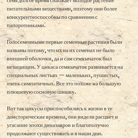
семя долгое время снабжает молодое растение
питательными веществами, поэтому они более
конкурентноспособны по сравнению с
папоротниками.
Голосеменными первые семенные растения были
названы потому, что их на их семенах не было
внешней оболочки, да и сам семязачаток был
незащищен. У цикаса семязачаток развивается на
специальных листьях — маленьких, пушистых,
очень симпатичных. Все это похоже на большую
плюшевую сосновую шишку.
Вот так цикусы приспособились к жизни в те
доисторические времена, они видели расцвет и
угасание эпохи диназавров и благополучно
продолжают существовать и в наши дни.