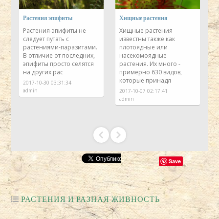
Э
Растения эпифиты
Хищные растения
К
о,
Растения-эпифиты не
Хищные растения
следует путать с
известны также как
растениями-паразитами.
плотоядные или
х
В отличие от последних,
насекомоядные
эпифиты просто селятся
растения. Их много -
в
на других рас
примерно 630 видов,
которые принадл
2017-10-30 03:31:34
2
admin
2017-10-07 02:17:41
a
admin
Save
РАСТЕНИЯ И РАЗНАЯ ЖИВНОСТЬ