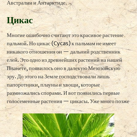
Австралии и Антарктиде.
Цикас
Многие ошибочно считают это красивое растение
пальмой. Но цикас (Cycas) к пальмам не имеет
никакого отношения он — дальний родственник
елей. Это одно из древнейших растений на нашей
Планете, появилось оно в далекую Мезозойскую
эру. До этого на Земле господствовали лишь
папоротники, плауны и хвощи, которые
размножались спорами. И вот появились первые
голосеменные растения — цикасы. Уже много позже