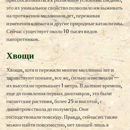
это их уникальное свойство позволило им выживать
на протяжении миллионов лет, переживая
изменения климата и другие природные катаклизмы.
Сейчас существует около 10 тысяч видов
папоротников.
Хвощи
Хвощи, хотя и пережили многие миллионы лет и
здравствуют поныне, все же, сильно измельчали —
их высота не превышает 1 метра. В далекие времена,
еще до появления первых динозавров, это были
гигантские растения, более 25 м высотой, с
диаметром ствола до полуметра. Они
господствовали повсюду. Правда, сейчас их также
можно найти повсеместно, нет хвощей лишь в