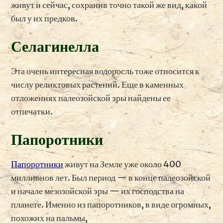
живут и сейчас, сохранив точно такой же вид, какой
был у их предков.
Селагинелла
Эта очень интересная водоросль тоже относится к
числу реликтовых растений. Еще в каменных
отложениях палеозойской эры найдены ее
отпечатки.
Папоротники
Папоротники
живут на Земле уже около 400
миллионов лет. Был период — в конце палеозойской
и начале мезозойской эры — их господства на
планете. Именно из папоротников, в виде огромных,
похожих на пальмы,