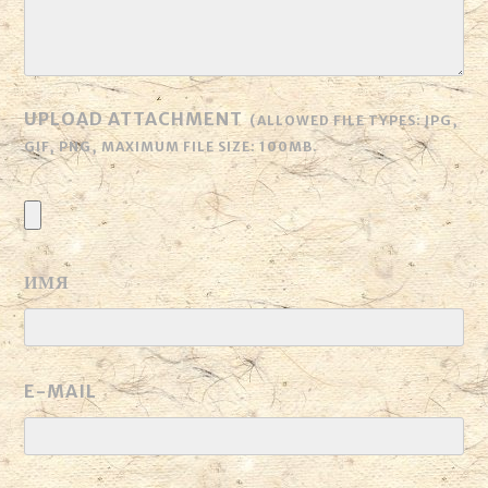
UPLOAD ATTACHMENT
(ALLOWED FILE TYPES:
JPG,
GIF, PNG
, MAXIMUM FILE SIZE:
100MB.
ИМЯ
E-MAIL