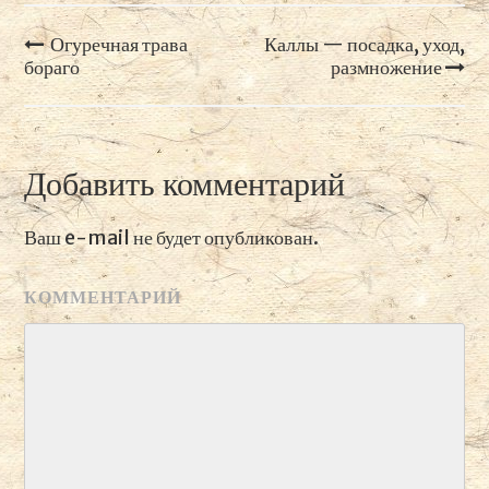
Огуречная трава
Каллы — посадка, уход,
Навигация
бораго
размножение
по
записям
Добавить комментарий
Ваш e-mail не будет опубликован.
КОММЕНТАРИЙ