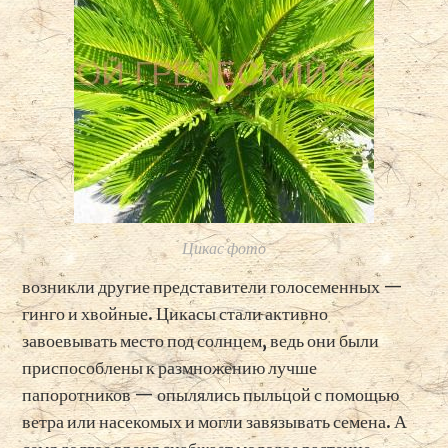
Цикас фото
возникли другие представители голосеменных —
гинго и хвойные. Цикасы стали активно
завоевывать место под солнцем, ведь они были
приспособлены к размножению лучше
папоротников — опылялись пыльцой с помощью
ветра или насекомых и могли завязывать семена. А