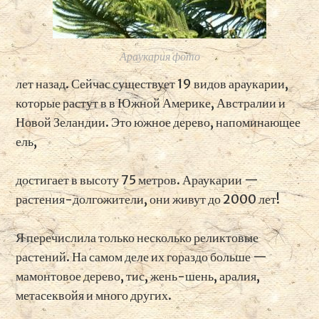
Араукария фото
лет назад. Сейчас существует 19 видов араукарии,
которые растут в в Южной Америке, Австралии и
Новой Зеландии. Это южное дерево, напоминающее
ель,
достигает в высоту 75 метров. Араукарии —
растения-долгожители, они живут до 2000 лет!
Я перечислила только несколько реликтовые
растений. На самом деле их гораздо больше —
мамонтовое дерево, тис, жень-шень, аралия,
метасеквойя и много других.