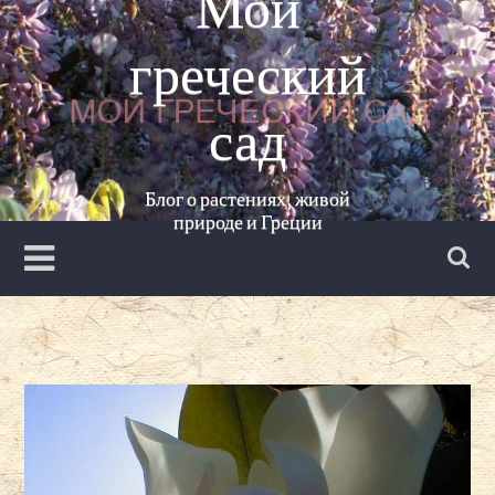
Мой
Перейти
к
греческий
содержанию
сад
Блог о растениях, живой
природе и Греции